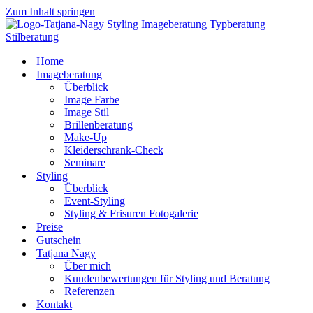
Zum Inhalt springen
Home
Imageberatung
Überblick
Image Farbe
Image Stil
Brillenberatung
Make-Up
Kleiderschrank-Check
Seminare
Styling
Überblick
Event-Styling
Styling & Frisuren Fotogalerie
Preise
Gutschein
Tatjana Nagy
Über mich
Kundenbewertungen für Styling und Beratung
Referenzen
Kontakt