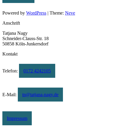
Powered by
WordPress
| Theme:
Neve
Anschrift
Tatjana Nagy
Schneider-Clauss-Str. 18
50858 Köln-Junkersdorf
Kontakt
Telefon:
0172 4242105
E-Mail:
tn@tatjana-nagy.de
Impressum